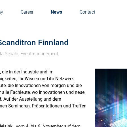
ny
Career
News
Contact
 Scanditron Finnland
a Sebabi, Eventmanagement
, die in der Industrie und im
higkeiten, ihr Wissen und ihr Netzwerk
te, die Innovationen von morgen und die
ür alle Fachleute, wo Innovationen und neue
d. Auf der Ausstellung und dem
en Seminaren, Präsentationen und Treffen
Helsinki
vom
4. bis 6. November
auf dem