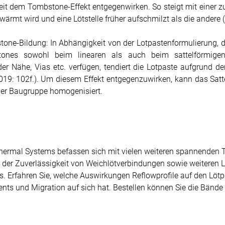
it dem Tombstone-Effekt entgegenwirken. So steigt mit einer 
rmt wird und eine Lötstelle früher aufschmilzt als die andere (vg
stone-Bildung: In Abhängigkeit von der Lotpastenformulierung, 
tones sowohl beim linearen als auch beim sattelförmig
r Nähe, Vias etc. verfügen, tendiert die Lotpaste aufgrund 
019: 102f.). Um diesem Effekt entgegenzuwirken, kann das Sattel
 der Baugruppe homogenisiert.
ermal Systems befassen sich mit vielen weiteren spannenden 
t der Zuverlässigkeit von Weichlötverbindungen sowie weiteren Lö
. Erfahren Sie, welche Auswirkungen Reflowprofile auf den Löt
ts und Migration auf sich hat. Bestellen können Sie die Bänd