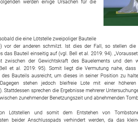
 Folgenden werden einige Ursachen für die
bald die eine Lötstelle zweipoliger Bauteile
 vor der anderen schmilzt. Ist dies der Fall, so stellen di
as Bauteil einseitig auf (vgl. Bell et al. 2019: 94). „Vorausset
ht zwischen der Gewichtskraft des Bauelements und den w
Bell et al. 2019: 95). Somit liegt die Vermutung nahe, dass 
des Bauteils ausreicht, um dieses in seiner Position zu halt
Dagegen stehen jedoch bleifreie Lote mit einer höheren
95). Stattdessen sprechen die Ergebnisse mehrerer Untersuchunge
wischen zunehmender Benetzungszeit und abnehmenden Tombstone
 Lötstellen und somit dem Entstehen von Tombstones
ten beider Anschlusspads verhindert werden, da das klei