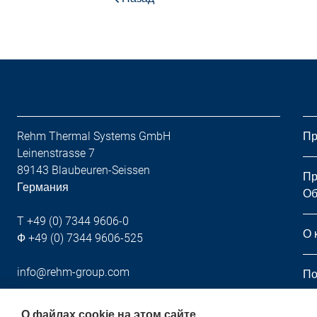
Rehm Thermal Systems GmbH
Пр
Leinenstrasse 7
89143 Blaubeuren-Seissen
Пр
Германия
Об
T +49 (0) 7344 9606-0
О 
Ф +49 (0) 7344 9606-525
info@rehm-group.com
По
Но
О файлах cookie на этом сайте