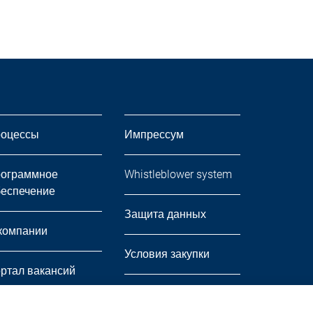
оцессы
Импрессум
ограммное
Whistleblower system
еспечение
Защита данных
компании
Условия закупки
ртал вакансий
Условия продажи и
вости
доставки