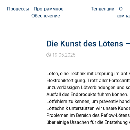
Процессы
Программное
Тенденции
О
Обеспечение
компа
Die Kunst des Lötens –
19.05.2025
Löten, eine Technik mit Ursprung im antik
Elektronikfertigung. Trotz aller Fortschri
unzuverlässigen Lötverbindungen und so
Ausfall des Endprodukts führen können. D
Lötfehlern zu kennen, um präventiv hand
Löttechnik unterstützen wir unsere Kunde
Problemen im Bereich des Reflow-Lötens
über einige Ursachen für die Entstehung