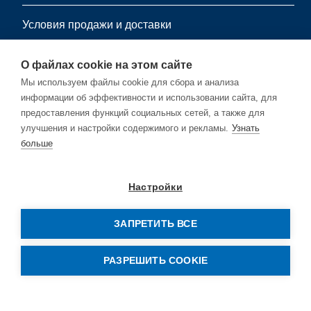
Условия продажи и доставки
информационный листок
О файлах cookie на этом сайте
Мы используем файлы cookie для сбора и анализа
информации об эффективности и использовании сайта, для
Подпишитесь на нашу бесплатную рассылку.
предоставления функций социальных сетей, а также для
улучшения и настройки содержимого и рекламы.
Узнать
больше
Подписывайся
Настройки
ЗАПРЕТИТЬ ВСЕ
© Copyright by Rehm Thermal Systems GmbH
РАЗРЕШИТЬ COOKIE