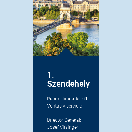
1.
2. 
Szendehely
Rehm
republ
Rehm Hungaria, kft
Venta
Ventas y servicio
Direc
Director General:
Milan
Josef Virsinger