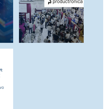
t:
X
evo