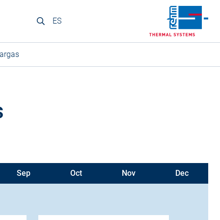
ES
argas
s
Sep
Oct
Nov
Dec