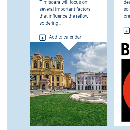
Timisoara will focus on
de
several important factors
so
that influence the reflow
pre
soldering…
Add to calendar