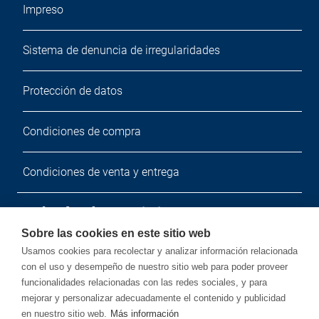
Impreso
Sistema de denuncia de irregularidades
Protección de datos
Condiciones de compra
Condiciones de venta y entrega
Boletín de noticias
Sobre las cookies en este sitio web
Suscríbete a nuestro boletín de noticias gratuito.
Usamos cookies para recolectar y analizar información relacionada
con el uso y desempeño de nuestro sitio web para poder proveer
funcionalidades relacionadas con las redes sociales, y para
mejorar y personalizar adecuadamente el contenido y publicidad
en nuestro sitio web.
Más información