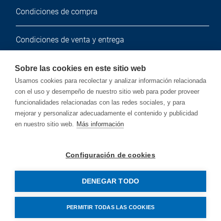
Condiciones de compra
Condiciones de venta y entrega
Boletín de noticias
Sobre las cookies en este sitio web
Usamos cookies para recolectar y analizar información relacionada
con el uso y desempeño de nuestro sitio web para poder proveer
Suscríbete a nuestro boletín de noticias gratuito.
funcionalidades relacionadas con las redes sociales, y para
mejorar y personalizar adecuadamente el contenido y publicidad
en nuestro sitio web.
Más información
Suscribir
Configuración de cookies
DENEGAR TODO
© Copyright by Rehm Thermal Systems GmbH
PERMITIR TODAS LAS COOKIES