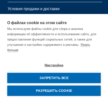
Условия продажи и доставки
информационный листок
О файлах cookie на этом сайте
Мы используем файлы cookie для сбора и анализа
информации об эффективности и использовании сайта, для
Подпишитесь на нашу бесплатную рассылку.
предоставления функций социальных сетей, а также для
улучшения и настройки содержимого и рекламы.
Узнать
больше
Подписывайся
Настройки
ЗАПРЕТИТЬ ВСЕ
© Copyright by Rehm Thermal Systems GmbH
РАЗРЕШИТЬ COOKIE