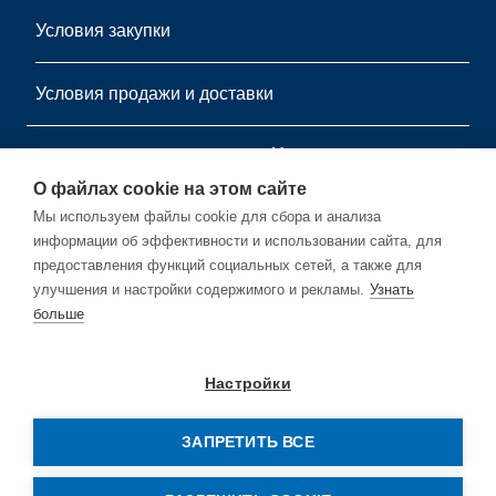
Условия закупки
Условия продажи и доставки
информационный листок
О файлах cookie на этом сайте
Подпишитесь на нашу бесплатную рассылку.
Мы используем файлы cookie для сбора и анализа
информации об эффективности и использовании сайта, для
предоставления функций социальных сетей, а также для
улучшения и настройки содержимого и рекламы.
Узнать
больше
Подписывайся
Настройки
ЗАПРЕТИТЬ ВСЕ
© Copyright by Rehm Thermal Systems GmbH