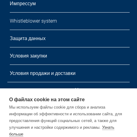
Импрессум
Whistleblower system
Защита данных
Условия закупки
Условия продажи и доставки
информационный листок
О файлах cookie на этом сайте
Подпишитесь на нашу бесплатную рассылку.
Мы используем файлы cookie для сбора и анализа
информации об эффективности и использовании сайта, для
предоставления функций социальных сетей, а также для
улучшения и настройки содержимого и рекламы.
Узнать
больше