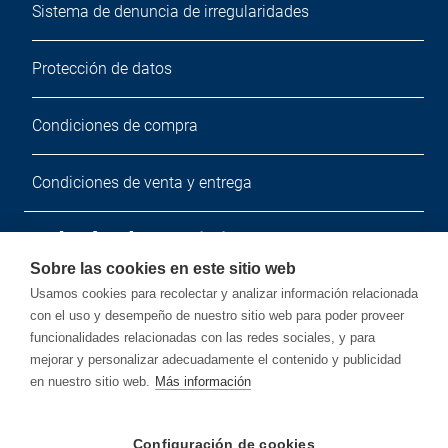
Sistema de denuncia de irregularidades
Protección de datos
Condiciones de compra
Condiciones de venta y entrega
Boletín de noticias
Sobre las cookies en este sitio web
Suscríbete a nuestro boletín de noticias gratuito.
Usamos cookies para recolectar y analizar información relacionada
con el uso y desempeño de nuestro sitio web para poder proveer
funcionalidades relacionadas con las redes sociales, y para
mejorar y personalizar adecuadamente el contenido y publicidad
en nuestro sitio web.
Más información
Suscribir
Configuración de cookies