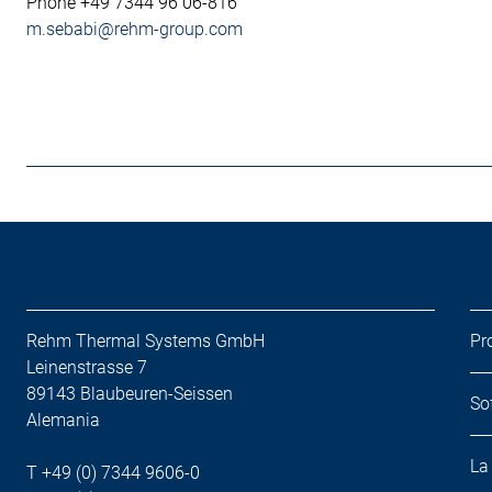
Phone +49 7344 96 06-816
m.sebabi@rehm-group.com
Rehm Thermal Systems GmbH
Pr
Leinenstrasse 7
89143 Blaubeuren-Seissen
So
Alemania
La
T +49 (0) 7344 9606-0