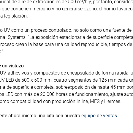
audal de aire de extracción es de 500 m³/h y, por tanto, conside
es que contienen mercurio y no generarse ozono, el horno favor
a legislación.
o UV como un proceso controlado, no solo como una fuente de 
al Systems. “La exposición estacionaria de superficie completa,
roceso crean la base para una calidad reproducible, tiempos de 
.”
 un vistazo
UV, adhesivos y compuestos de encapsulado de forma rápida, uni
 UV LED de 500 x 500 mm, cuatro segmentos de 125 mm cada uno
ria de superficie completa, sobreexposición de hasta 45 mm p
los LED con más de 20.000 horas de funcionamiento, ajuste aut
como compatibilidad con producción inline, MES y Hermes.
erte ahora mismo una cita con nuestro
equipo de ventas
.