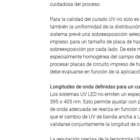
cuidadosa del proceso.
Para la calidad del curado UV no solo es
también la uniformidad de la distribución 
sistema prevé una sobreexposición select
impreso: para un tamaño de placa de ha
sobreexposición por cada lado. De este m
especialmente homogénea del campo de e
procesar placas de circuito impreso de 
debe evaluarse en función de la aplicaci
Longitudes de onda definidas para un c
Los sistemas UV LED no emiten un espect
395 o 405 nm. Esto permite ajustar con pr
de onda adecuada se realiza en función 
que el cambio de UV de banda ancha a UV
validarse conjuntamente la longitud de on
La regulación precisa de la tecnología 