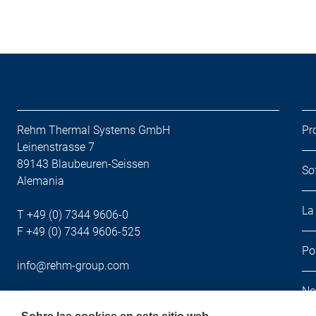
Rehm Thermal Systems GmbH
Pr
Leinenstrasse 7
89143 Blaubeuren-Seissen
So
Alemania
La
T +49 (0) 7344 9606-0
F +49 (0) 7344 9606-525
Po
info@rehm-group.com
No