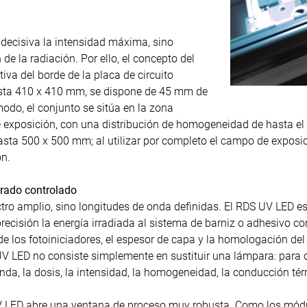
 decisiva la intensidad máxima, sino
de la radiación. Por ello, el concepto del
iva del borde de la placa de circuito
sta 410 x 410 mm, se dispone de 45 mm de
odo, el conjunto se sitúa en la zona
xposición, con una distribución de homogeneidad de hasta el 
hasta 500 x 500 mm; al utilizar por completo el campo de exposi
ón.
urado controlado
ro amplio, sino longitudes de onda definidas. El RDS UV LED es
ecisión la energía irradiada al sistema de barniz o adhesivo co
de los fotoiniciadores, el espesor de capa y la homologación d
 LED no consiste simplemente en sustituir una lámpara: para o
da, la dosis, la intensidad, la homogeneidad, la conducción tér
UV LED abre una ventana de proceso muy robusta. Como los módu