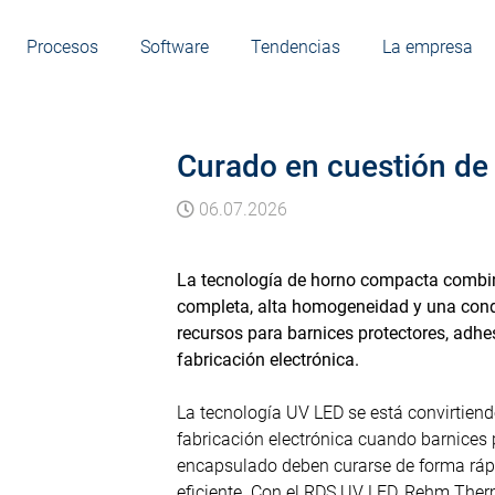
Procesos
Software
Tendencias
La empresa
Curado en cuestión d
06.07.2026
La tecnología de horno compacta combina
completa, alta homogeneidad y una condu
recursos para barnices protectores, adh
fabricación electrónica.
La tecnología UV LED se está convirtiend
fabricación electrónica cuando barnices
encapsulado deben curarse de forma rápi
eficiente. Con el RDS UV LED, Rehm Ther