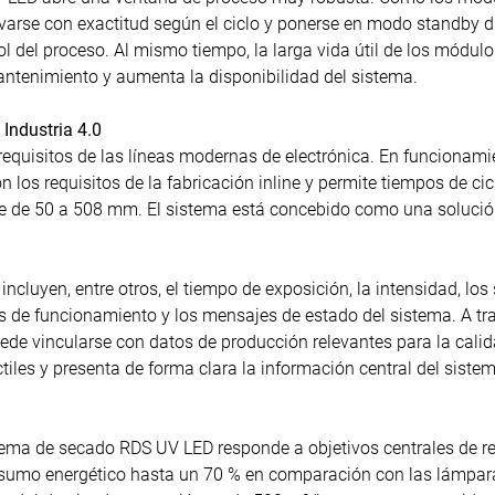
varse con exactitud según el ciclo y ponerse en modo standby d
l del proceso. Al mismo tiempo, la larga vida útil de los módul
antenimiento y aumenta la disponibilidad del sistema.
Industria 4.0
requisitos de las líneas modernas de electrónica. En funcionam
n los requisitos de la fabricación inline y permite tiempos de ci
e de 50 a 508 mm. El sistema está concebido como una solución 
 incluyen, entre otros, el tiempo de exposición, la intensidad, l
as de funcionamiento y los mensajes de estado del sistema. A 
de vincularse con datos de producción relevantes para la calidad
iles y presenta de forma clara la información central del sistem
tema de secado RDS UV LED responde a objetivos centrales de ren
nsumo energético hasta un 70 % en comparación con las lámpar