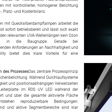
en mit kontrollierter, homogener Belichtung
-, Platz- und Kostenbilanz.
en mit Quecksilberdampflampen arbeitet die
t sofort betriebsbereit und lässt sich exakt
bei den relevanten UVA-Wellenlängen kein Ozon
ag in die Baugruppe. Gerade bei
igenden Anforderungen an Nachhaltigkeit und
ty bietet dies klare Vorteile für eine
rn des Prozesses
Das zentrale Prozessprinzip
flächenbelichtung. Während Durchlaufsysteme
keit und positionsabhängigen Verweilzeiten
 Leiterplatte im RDS UV LED während der
niert und über die gesamte aktivierte Fläche
ntstehen reproduzierbare Bedingungen:
stand und aktive Segmentbereiche sind klar