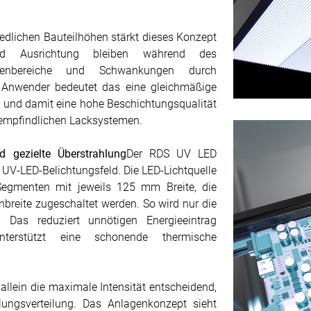
edlichen Bauteilhöhen stärkt dieses Konzept
und Ausrichtung bleiben während des
attenbereiche und Schwankungen durch
r Anwender bedeutet das eine gleichmäßige
 und damit eine hohe Beschichtungsqualität
 empfindlichen Lacksystemen.
 gezielte Überstrahlung
Der RDS UV LED
UV-LED-Belichtungsfeld. Die LED-Lichtquelle
 Segmenten mit jeweils 125 mm Breite, die
enbreite zugeschaltet werden. So wird nur die
t. Das reduziert unnötigen Energieeintrag
terstützt eine schonende thermische
 allein die maximale Intensität entscheidend,
lungsverteilung. Das Anlagenkonzept sieht