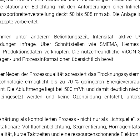
ile stationärer Belichtung mit den Anforderungen einer Inline
sportbreitenverstellung deckt 50 bis 508 mm ab. Die Anlage ist 
nzepte vorbereitet.
mmen unter anderem Belichtungszeit, Intensität, aktive U
ldungen infrage. Über Schnittstellen wie SMEMA, Herme
n Produktionsdaten verknüpfen. Die nutzerfreundliche ViCON 
agen- und Prozessinformationen übersichtlich bereit.
zen
Neben der Prozessqualität adressiert das Trocknungssystem 
Technologie ermöglicht bis zu 70 % geringeren Energieverbrau
t. Die Abluftmenge liegt bei 500 m³/h und damit deutlich niedri
r eingesetzt werden und keine Ozonbildung entsteht, unter
rtung als kontrollierten Prozess - nicht nur als Lichtquelle“
ationäre Vollflächenbelichtung, Segmentierung, Homogenitä
alität, kurze Taktzeiten und eine ressourcenschonende Elektroni