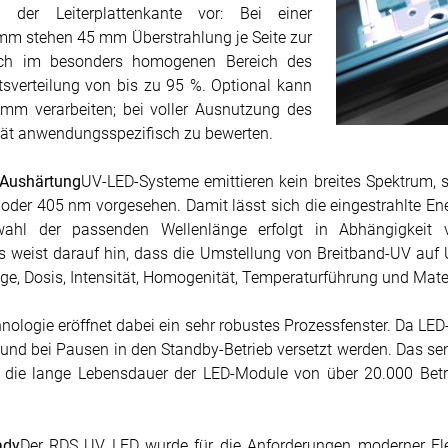
 der Leiterplattenkante vor: Bei einer
 mm stehen 45 mm Überstrahlung je Seite zur
rch im besonders homogenen Bereich des
tsverteilung von bis zu 95 %. Optional kann
 mm verarbeiten; bei voller Ausnutzung des
tät anwendungsspezifisch zu bewerten.
e Aushärtung
UV-LED-Systeme emittieren kein breites Spektrum, 
oder 405 nm vorgesehen. Damit lässt sich die eingestrahlte Ene
ahl der passenden Wellenlänge erfolgt in Abhängigkeit vo
 weist darauf hin, dass die Umstellung von Breitband-UV auf 
ge, Dosis, Intensität, Homogenität, Temperaturführung und Mat
hnologie eröffnet dabei ein sehr robustes Prozessfenster. Da LE
t und bei Pausen in den Standby-Betrieb versetzt werden. Das se
ert die lange Lebensdauer der LED-Module von über 20.000 B
ady
Der RDS UV LED wurde für die Anforderungen moderner Elek