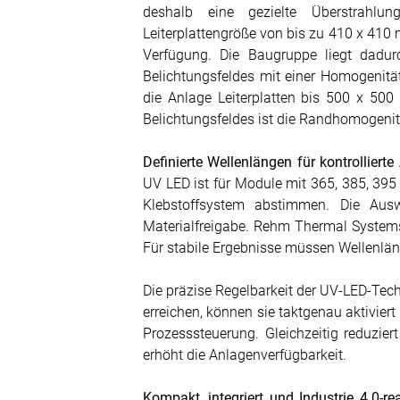
deshalb eine gezielte Überstrahlung
Leiterplattengröße von bis zu 410 x 410
Verfügung. Die Baugruppe liegt dadu
Belichtungsfeldes mit einer Homogenitä
die Anlage Leiterplatten bis 500 x 500
Belichtungsfeldes ist die Randhomogeni
Definierte Wellenlängen für kontrolliert
UV LED ist für Module mit 365, 385, 395 
Klebstoffsystem abstimmen. Die Ausw
Materialfreigabe. Rehm Thermal Systems
Für stabile Ergebnisse müssen Wellenlän
Die präzise Regelbarkeit der UV-LED-Tec
erreichen, können sie taktgenau aktivier
Prozesssteuerung. Gleichzeitig reduzi
erhöht die Anlagenverfügbarkeit.
Kompakt, integriert und Industrie 4.0-re