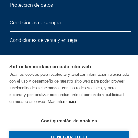
Protección de datos
Condiciones de compra
Condiciones de venta y entrega
Boletín de noticias
Sobre las cookies en este sitio web
Suscríbete a nuestro boletín de noticias gratuito.
Usamos cookies para recolectar y analizar información relacionada
con el uso y desempeño de nuestro sitio web para poder proveer
funcionalidades relacionadas con las redes sociales, y para
mejorar y personalizar adecuadamente el contenido y publicidad
en nuestro sitio web.
Más información
Suscribir
Configuración de cookies
DENEGAR TODO