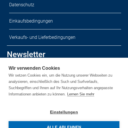
Datenschutz
Einkaufsbedingungen
Verkaufs- und Lieferbedingungen
Newsletter
Wir verwenden Cookies
Melden Sie sich zu unserem kostenlosen Newsletter an.
Wir setzen Cookies ein, um die Nutzung unserer Webseiten zu
analysieren, einschließlich des Such und Surfverlaufs,
Suchbegriffen und Ihnen auf Ihr Nutzungsverhalten angepasste
Informationen anbieten zu können.
Lernen Sie mehr
Newsletter-Anmelden
Einstellungen
ALLE ABLEHNEN