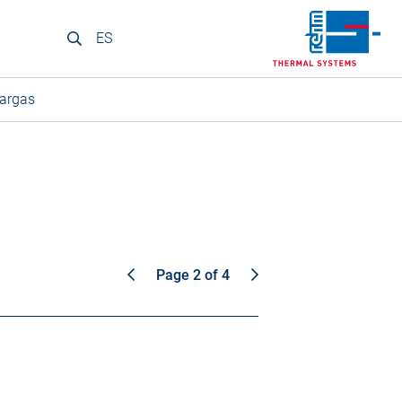
ES
argas
Page 2 of 4