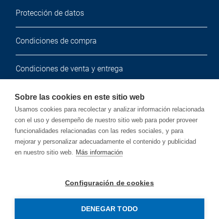
Protección de datos
Condiciones de compra
Condiciones de venta y entrega
Boletín de noticias
Sobre las cookies en este sitio web
Usamos cookies para recolectar y analizar información relacionada
con el uso y desempeño de nuestro sitio web para poder proveer
Suscríbete a nuestro boletín de noticias gratuito.
funcionalidades relacionadas con las redes sociales, y para
mejorar y personalizar adecuadamente el contenido y publicidad
en nuestro sitio web.
Más información
Suscribir
Configuración de cookies
DENEGAR TODO