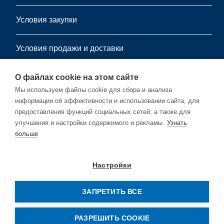
Условия закупки
Условия продажи и доставки
информационный листок
О файлах cookie на этом сайте
Мы используем файлы cookie для сбора и анализа
информации об эффективности и использовании сайта, для
Подпишитесь на нашу бесплатную рассылку.
предоставления функций социальных сетей, а также для
улучшения и настройки содержимого и рекламы.
Узнать
больше
Подписывайся
Настройки
ЗАПРЕТИТЬ ВСЕ
© Copyright by Rehm Thermal Systems GmbH
РАЗРЕШИТЬ COOKIE