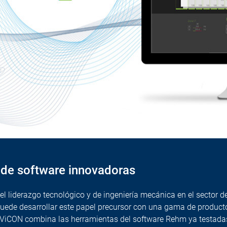
 de software innovadoras
liderazgo tecnológico y de ingeniería mecánica en el sector de
puede desarrollar este papel precursor con una gama de product
s ViCON combina las herramientas del software Rehm ya testad