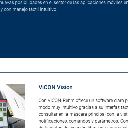
nuevas posibilidades en el sector de las aplicaciones móviles 
y con manejo táctil intuitivo.
ViCON Vision
Con ViCON, Rehm ofrece un software claro pa
modo muy intuitivo gracias a su interfaz tác
consultar en la máscara principal con la vis
notificaciones, comandos y parámetros. Co
de favoritos de creación libre, una agrupaci