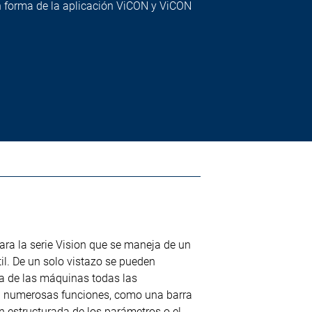
en forma de la aplicación ViCON y ViCON
ra la serie Vision que se maneja de un
til. De un solo vistazo se pueden
ta de las máquinas todas las
n numerosas funciones, como una barra
ón estructurada de los parámetros o el