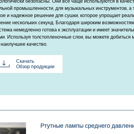
кологически безопасны. Они все чаще используются в качес
ьной промышленности, для музыкальных инструментов, а та
кое и надежное решение для сушки, которое упрощает реа
ечение нескольких секунд. Благодаря широким возможностя
истема немедленно готова к эксплуатации и имеет значите
и. Используя толстопленочные слои, вы можете добиться 
 наилучшее качество.
Скачать
Обзор продукции
Ртутные лампы среднего давлен