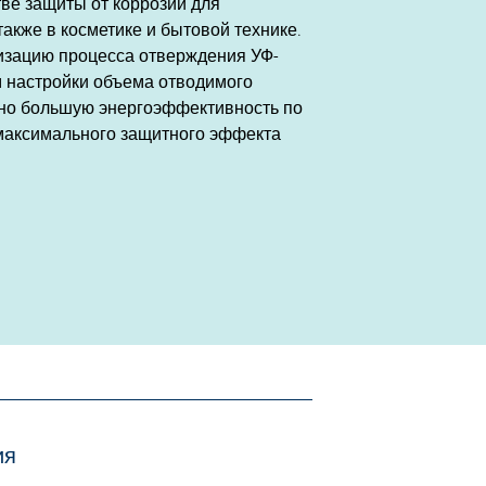
тве защиты от коррозии для
кже в косметике и бытовой технике.
лизацию процесса отверждения УФ-
м настройки объема отводимого
льно большую энергоэффективность по
максимального защитного эффекта
ия