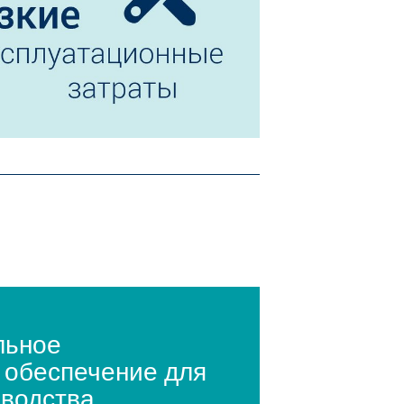
льное
 обеспечение для
зводства