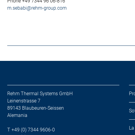
Phone +49 7344 96 06-816
m.sebabi@rehm-group.com
Rehm Thermal Systems GmbH
Pr
Leinenstrasse 7
89143 Blaubeuren-Seissen
So
Alemania
La
T +49 (0) 7344 9606-0