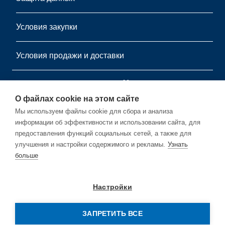
Условия закупки
Условия продажи и доставки
информационный листок
О файлах cookie на этом сайте
Подпишитесь на нашу бесплатную рассылку.
Мы используем файлы cookie для сбора и анализа
информации об эффективности и использовании сайта, для
предоставления функций социальных сетей, а также для
улучшения и настройки содержимого и рекламы.
Узнать
больше
Подписывайся
Настройки
ЗАПРЕТИТЬ ВСЕ
© Copyright by Rehm Thermal Systems GmbH