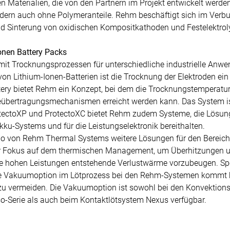
hen Materialien, die von den Partnern im Projekt entwickelt werd
ern auch ohne Polymeranteile. Rehm beschäftigt sich im Verbun
d Sinterung von oxidischen Kompositkathoden und Festelektrol
Ionen Battery Packs
mit Trocknungsprozessen für unterschiedliche industrielle Anwe
von Lithium-Ionen-Batterien ist die Trocknung der Elektroden ein
ry bietet Rehm ein Konzept, bei dem die Trocknungstemperatur 
übertragungsmechanismen erreicht werden kann. Das System ist
otectoXP und ProtectoXC bietet Rehm zudem Systeme, die Lösung
u-Systems und für die Leistungselektronik bereithalten.
lio von Rehm Thermal Systems weitere Lösungen für den Bereich 
er Fokus auf dem thermischen Management, um Überhitzungen un
 die hohen Leistungen entstehende Verlustwärme vorzubeugen. Sp
ie Vakuumoption im Lötprozess bei den Rehm-Systemen kommt h
zu vermeiden. Die Vakuumoption ist sowohl bei den Konvektionsl
-Serie als auch beim Kontaktlötsystem Nexus verfügbar.