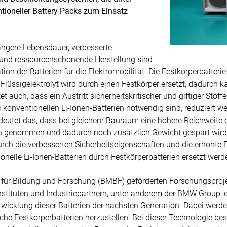
tioneller Battery Packs zum Einsatz
längere Lebensdauer, verbesserte
 und ressourcenschonende Herstellung sind
on der Batterien für die Elektromobilität. Die Festkörperbatterie
 Flüssigelektrolyt wird durch einen Festkörper ersetzt, dadurch
t auch, dass ein Austritt sicherheitskritischer und giftiger Stoff
 konventionellen Li-Ionen-Batterien notwendig sind, reduziert wer
edeutet das, dass bei gleichem Bauraum eine höhere Reichweite e
 genommen und dadurch noch zusätzlich Gewicht gespart wird.
urch die verbesserten Sicherheitseigenschaften und die erhöhte En
onelle Li-Ionen-Batterien durch Festkörperbatterien ersetzt wer
ür Bildung und Forschung (BMBF) geförderten Forschungsproj
stituten und Industriepartnern, unter anderem der BMW Group,
cklung dieser Batterien der nächsten Generation. Dabei werde
che Festkörperbatterien herzustellen. Bei dieser Technologie b