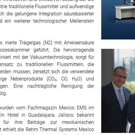
rie traditionelle Flussmittel und aufwendige
ch die gelungene Integration säurebasierter
d ein weiterer technologischer Meilenstein
das inerte Trägergas (N2) mit Ameisensäure
ozesskammer geführt. Die hervorragende
iert mit der Vakuumtechnologie, sorgt für
satz zu traditionellen Flussmitteln, die
erden müssen, zersetzt sich die verwendete
mige Nebenprodukte (CO₂, CO, H₂O) und
gen. Eine nachträgliche Reinigung der
dig.
 wurden vom Fachmagazin Mexico EMS im
in Hotel in Guadalajara, Jalisco, bekannt
für ihre Beiträge zur mexikanischen
eut erhielt die Rehm Thermal Systems Mexico