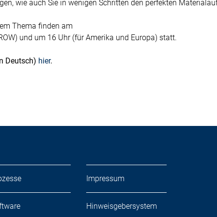
gen, wie auch Sie in wenigen Schritten den perfekten Materialauf
esem Thema finden am
 ROW) und um 16 Uhr (für Amerika und Europa) statt.
in Deutsch)
hier
.
ozesse
Impressum
ftware
Hinweisgebersystem