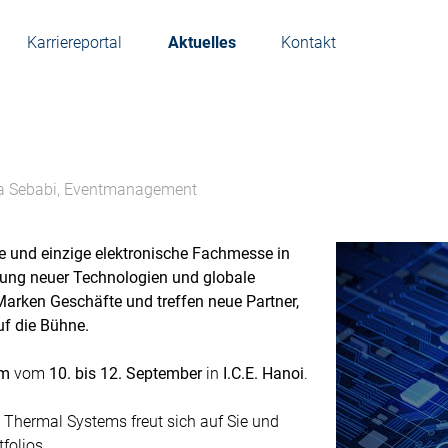
Karriereportal
Aktuelles
Kontakt
 Sebabi, Eventmanagement
e und einzige elektronische Fachmesse in
hrung neuer Technologien und globale
arken Geschäfte und treffen neue Partner,
f die Bühne.​
am
vom
10. bis 12. September
in
I.C.E. Hanoi
.
hermal Systems freut sich auf Sie und
folios.