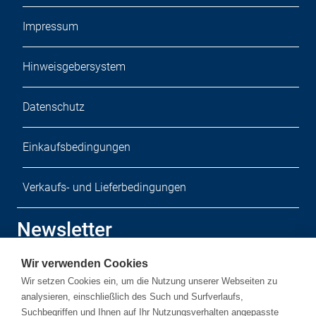
Impressum
Hinweisgebersystem
Datenschutz
Einkaufsbedingungen
Verkaufs- und Lieferbedingungen
Newsletter
Wir verwenden Cookies
Melden Sie sich zu unserem kostenlosen Newsletter an.
Wir setzen Cookies ein, um die Nutzung unserer Webseiten zu
analysieren, einschließlich des Such und Surfverlaufs,
Suchbegriffen und Ihnen auf Ihr Nutzungsverhalten angepasste