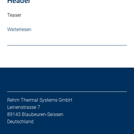
Header
Teaser
Weiterlesen
Rehm Thermal Systems GmbH
Leinenstrasse 7
89143 Blaubeuren-Seissen
Deutschland