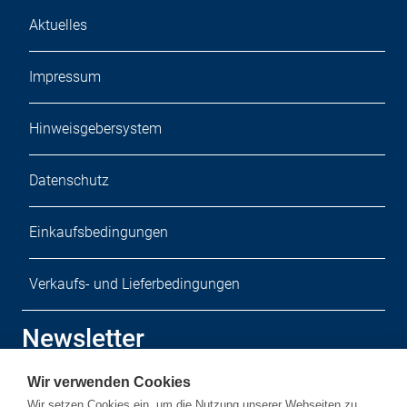
Aktuelles
Impressum
Hinweisgebersystem
Datenschutz
Einkaufsbedingungen
Verkaufs- und Lieferbedingungen
Newsletter
Wir verwenden Cookies
Melden Sie sich zu unserem kostenlosen Newsletter an.
Wir setzen Cookies ein, um die Nutzung unserer Webseiten zu