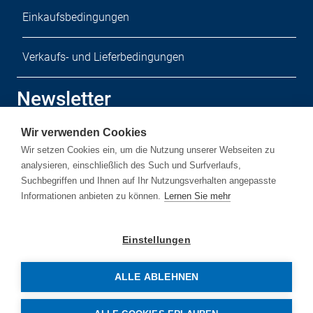
Einkaufsbedingungen
Verkaufs- und Lieferbedingungen
Newsletter
Wir verwenden Cookies
Melden Sie sich zu unserem kostenlosen Newsletter an.
Wir setzen Cookies ein, um die Nutzung unserer Webseiten zu
analysieren, einschließlich des Such und Surfverlaufs,
Suchbegriffen und Ihnen auf Ihr Nutzungsverhalten angepasste
Informationen anbieten zu können.
Lernen Sie mehr
Newsletter-Anmelden
Einstellungen
ALLE ABLEHNEN
© Copyright by Rehm Thermal Systems GmbH