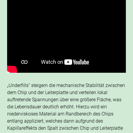
„Underfills“ steigern die mechanische Stabilität zwischen
dem Chip und der Leiterplatte und verteilen lokal
auftretende Spannungen über eine größere Fläche, was
die Lebensdauer deutlich erhöht. Hierzu wird ein
niederviskoses Material am Randbereich des Chips
entlang appliziert, welches dann aufgrund des
Kapillareffekts den Spalt zwischen Chip und Leiterplatte