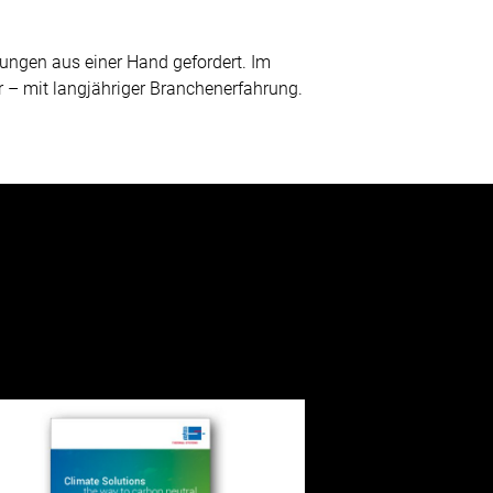
ungen aus einer Hand gefordert. Im
 – mit langjähriger Branchenerfahrung.