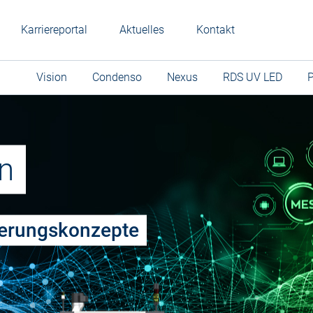
Karriereportal
Aktuelles
Kontakt
Vision
Condenso
Nexus
RDS UV LED
P
n
ierungskonzepte