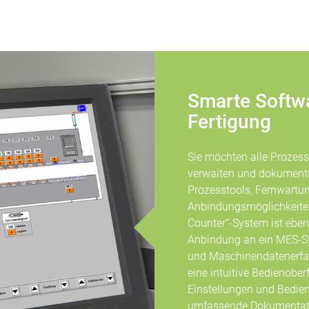
Smarte Softwa
Fertigung
Sie möchten alle Prozes
verwalten und dokumentie
Prozesstools, Fernwartu
Anbindungsmöglichkeiten 
Counter“-System ist eben
Anbindung an ein MES-Sys
und Maschinendatenerfas
eine intuitive Bedienobe
Einstellungen und Bediene
umfassende Dokumentatio