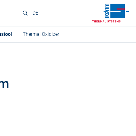
DE
nstool
Thermal Oxidizer
em